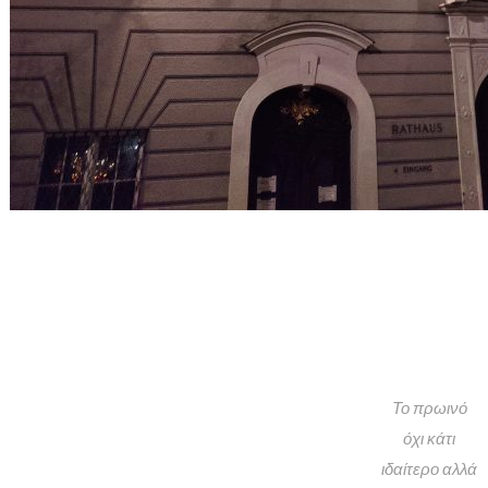
Το πρωινό
όχι κάτι
ιδαίτερο αλλά