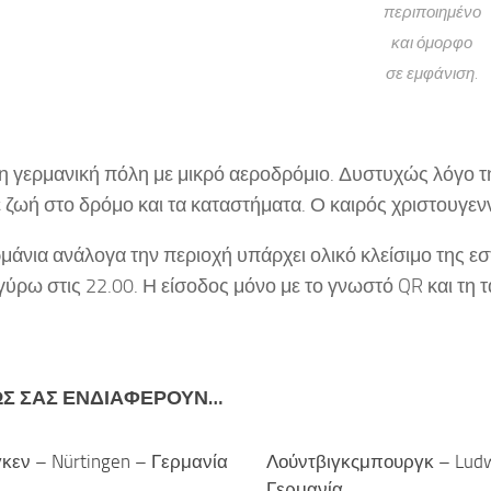
περιποιημένο
και όμορφο
σε εμφάνιση.
 γερμανική πόλη με μικρό αεροδρόμιο. Δυστυχώς λόγο τη
ζωή στο δρόμο και τα καταστήματα. Ο καιρός χριστουγεννιά
μάνια ανάλογα την περιοχή υπάρχει ολικό κλείσιμο της εστ
ύρω στις 22.00. Η είσοδος μόνο με το γνωστό QR και τη τ
ΩΣ ΣΑΣ ΕΝΔΙΑΦΈΡΟΥΝ…
κεν – Nürtingen – Γερμανία
Λούντβιγκςμπουργκ – Ludw
Γερμανία