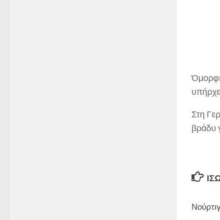
Όμορφη
υπήρχε 
Στη Γερ
βράδυ γ
ΊΣ
Νούρτιγ