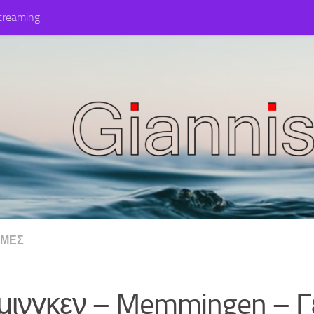
treaming
ΜΈΣ
μινγκεν – Memmingen – Γ