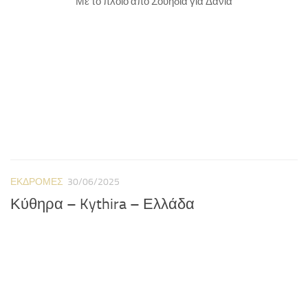
Με το πλοίο απο Σουηδία για Δανία
ΕΚΔΡΟΜΈΣ
30/06/2025
Κύθηρα – Kythira – Ελλάδα