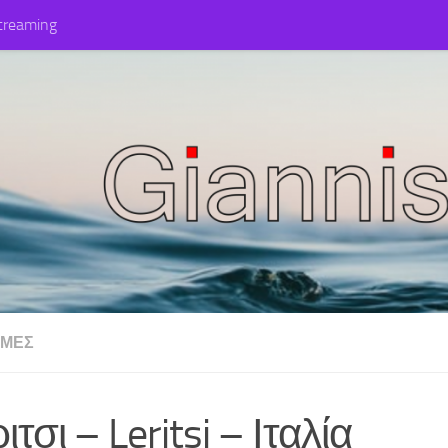
treaming
ΜΈΣ
ιτσι – Leritsi – Ιταλία