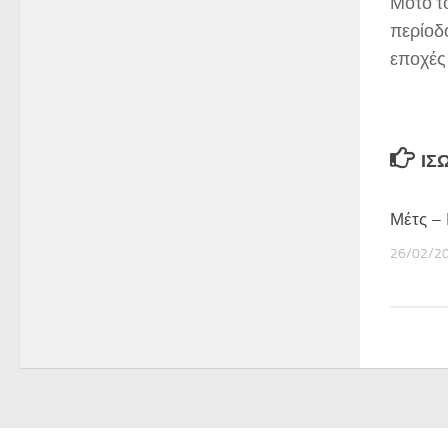
Μότο το
περίοδο
εποχές 
ΊΣ
Μέτς – 
26/02/2