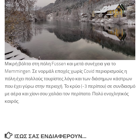
Μικρή βόλτα στη πόλη Füssen και μετά συνέχεια για το
Memmingen. Σε νορμάλ εποχές χωρίς Covid περιορισμούς η
πόλη έχει πολλούς τουρίστες λόγο και των διάσημων κάστρων
που έχει γύρω στην περιοχή. Το κρύο (-3 περίπου) σε συνδιασμό
με αέρα και χίονι σου χαλάει τον περίπατο. Πολύ ενοχλητικός
καιρός.
ΊΣΩΣ ΣΑΣ ΕΝΔΙΑΦΈΡΟΥΝ…