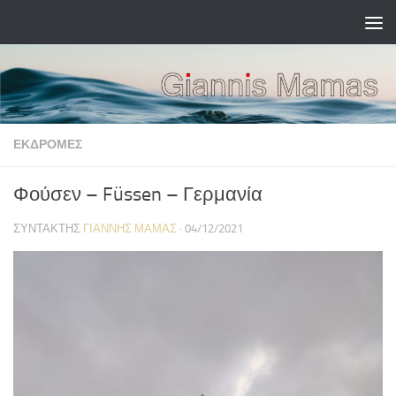
Skip to content
ΕΚΔΡΟΜΈΣ
Φούσεν – Füssen – Γερμανία
ΣΥΝΤΆΚΤΗΣ
ΓΙΆΝΝΗΣ ΜΑΜΆΣ
·
04/12/2021