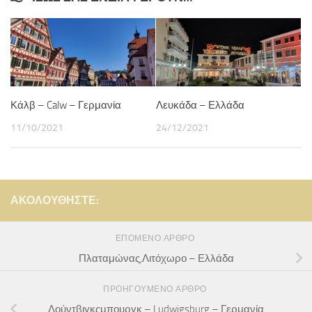
Κάλβ – Calw – Γερμανία
Λευκάδα – Ελλάδα
11/10/2021
24/12/2021
ΑΚΟΛΟΥΘΉΣΤΕ:
ΕΠΌΜΕΝΟ ΆΡΘΡΟ
Πλαταμώνας,Λιτόχωρο – Ελλάδα
ΠΡΟΗΓΟΎΜΕΝΟ ΆΡΘΡΟ
Λούντβιγκςμπουργκ – Ludwigsburg – Γερμανία