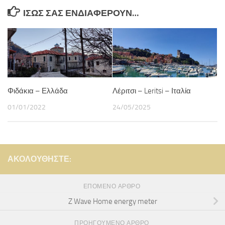
ΊΣΩΣ ΣΑΣ ΕΝΔΙΑΦΈΡΟΥΝ…
Φιδάκια – Ελλάδα
Λέριτσι – Leritsi – Ιταλία
01/01/2022
24/05/2025
ΑΚΟΛΟΥΘΉΣΤΕ:
ΕΠΌΜΕΝΟ ΆΡΘΡΟ
Z Wave Home energy meter
ΠΡΟΗΓΟΎΜΕΝΟ ΆΡΘΡΟ