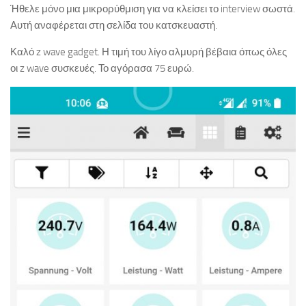
Ήθελε μόνο μια μικρορύθμιση για να κλείσει το interview σωστά.
Αυτή αναφέρεται στη σελίδα του κατσκευαστή.
Καλό z wave gadget. Η τιμή του λίγο αλμυρή βέβαια όπως όλες
οι z wave συσκευές. Το αγόρασα 75 ευρώ.