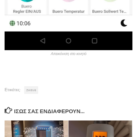
Απεικόνιση στο κινητό
Ετικέτες:
zwave
ΊΣΩΣ ΣΑΣ ΕΝΔΙΑΦΈΡΟΥΝ…