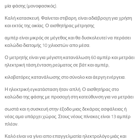
μία φάσης (μονοφασικός).
Καλή κατασκευή. Φαίνεται στιβαρη, είναι αδιάβροχη για χρήση
και εκτός της οικίας. Ο αισθητήρας μέτρησης
αμπέρ είναι μικρός σε μέγεθος και θα δυσκολευτεί να περάσει
καλώδιο διατομής 10 χιλιοστών απο μέσα.
Ο μετρητής είναι για μέγιστη κατανάλωση 60 αμπέρ και μετράει
ηλεκτρική τάση,ένταση ρεύματος σε βάτ και αμπέρ,
κιλοβατόρες κατανάλωσης στο σύνολο και άεργη ενέργεια.
Η ηλεκτρική εγκατάσταση ήταν απλή. Ο αισθητήρας στο
καλώδιο της φάσης με προσοχή στη κατεύθυνση για να μετράει
σωστά και η συσκευή στην έξοδο μιας δεκάρας ασφάλειας ή
νέας αμα υπάρχει χώρος. Στους νέους πίνακες είναι 13 αμπέρ
πλέον.
Καλό είναι να γίνει απο επαγγελματία ηλεκτρολόγο μιάς και