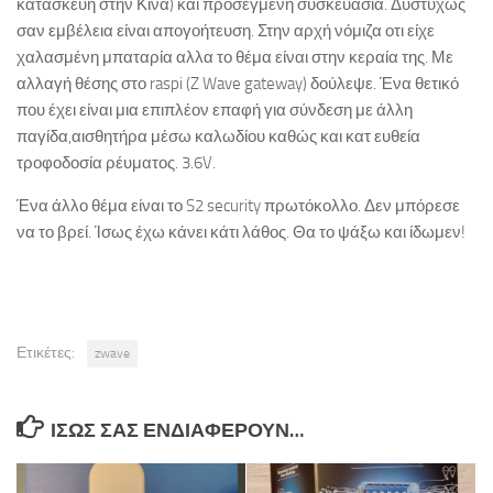
κατασκευή στην Κίνα) και προσεγμένη συσκευασία. Δυστυχώς
σαν εμβέλεια είναι απογοήτευση. Στην αρχή νόμιζα οτι είχε
χαλασμένη μπαταρία αλλα το θέμα είναι στην κεραία της. Με
αλλαγή θέσης στο raspi (Z Wave gateway) δούλεψε. Ένα θετικό
που έχει είναι μια επιπλέον επαφή για σύνδεση με άλλη
παγίδα,αισθητήρα μέσω καλωδίου καθώς και κατ ευθεία
τροφοδοσία ρέυματος. 3.6V.
Ένα άλλο θέμα είναι το S2 security πρωτόκολλο. Δεν μπόρεσε
να το βρεί. Ίσως έχω κάνει κάτι λάθος. Θα το ψάξω και ίδωμεν!
Ετικέτες:
zwave
ΊΣΩΣ ΣΑΣ ΕΝΔΙΑΦΈΡΟΥΝ…