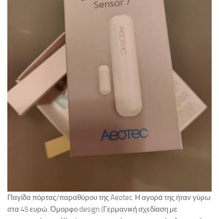
Παγίδα πόρτας/παραθύρου της Aeotec. Η αγορά της ήταν γύρω
στα 45 ευρώ. Όμορφο design (Γερμανική σχεδίαση με