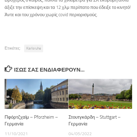
άξιζε την επίσκεψη και τα 12 χλμ περίπατο που έδειξε το κινητό!
Άντε και του χρόνου χωρίς covid περιορισμούς.
Ετικέτες:
Karlsruhe
ΊΣΩΣ ΣΑΣ ΕΝΔΙΑΦΈΡΟΥΝ…
Πφόρτζχαϊμ – Pforzheim –
Στουτγκάρδη – Stuttgart –
Γερμανία
Γερμανία
11/10/2021
04/05/2022