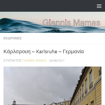
Skip to content
ΕΚΔΡΟΜΈΣ
Κάρλσρουη – Karlsruhe – Γερμανία
ΣΥΝΤΆΚΤΗΣ
ΓΙΆΝΝΗΣ ΜΑΜΆΣ
·
29/08/2021