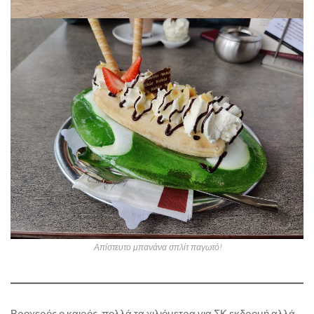
Απίστευτο μπανάνα σπλίτ παγωτό!
Βροχερός ο καιρός, πολλά τα χιλιόμετρα για ΣΚ εκδρομή αλλά