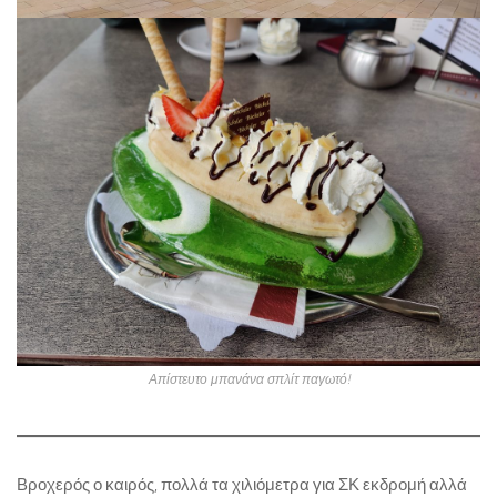
Απίστευτο μπανάνα σπλίτ παγωτό!
Βροχερός ο καιρός, πολλά τα χιλιόμετρα για ΣΚ εκδρομή αλλά