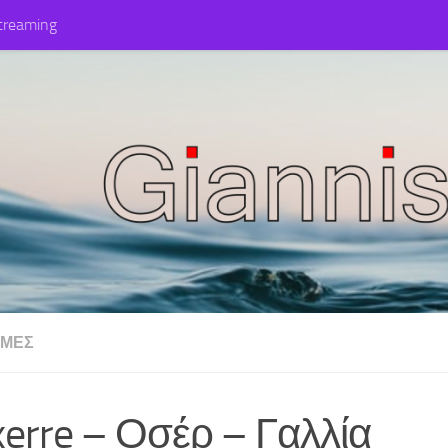
treaming
ΜΈΣ
erre – Οσέρ – Γαλλία