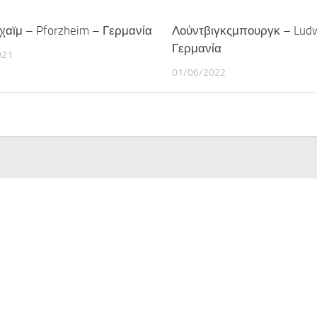
αϊμ – Pforzheim – Γερμανία
Λούντβιγκςμπουργκ – Ludw
Γερμανία
021
01/06/2022